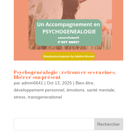
Psychogénéalogie : retrouver ses racines,
libérer son présent
par
admin6641
|
Oct 13, 2025
|
Bien-être
,
développement personnel
,
émotions
,
santé mentale
,
stress
,
transgenerationel
Rechercher