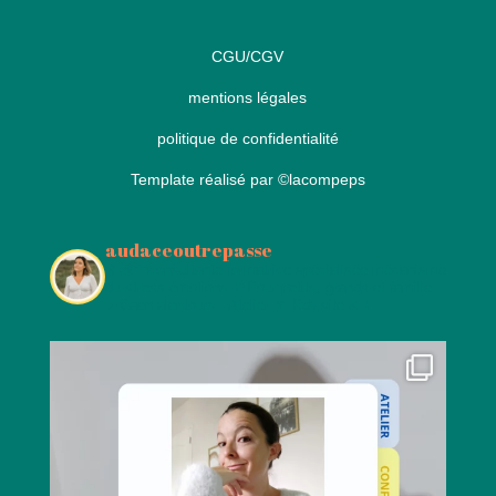
CGU/CGV
mentions légales
politique de confidentialité
Template réalisé par
©lacompeps
audaceoutrepasse
👩🏻‍💼consultante formatrice spécialisée mécanisme
du stress émotions
🧠Pour petits, grands et famille
📍Caen alentours - Atelier
🔽 Rdv,site & +