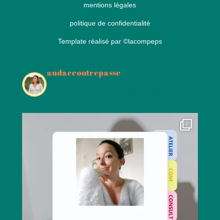
mentions légales
politique de confidentialité
Template réalisé par
©lacompeps
audaceoutrepasse
👩🏻‍💼consultante formatrice spécialisée mécanisme
du stress émotions
🧠Pour petits, grands et famille
📍Caen alentours - Atelier
🔽 Rdv,site & +