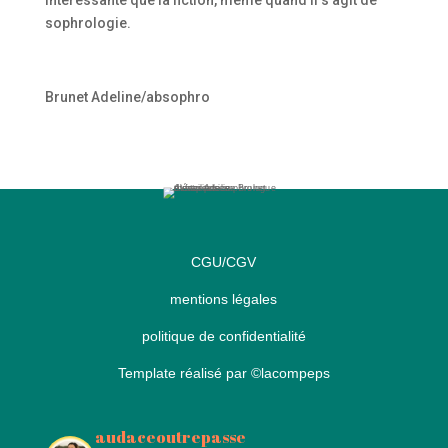
intéressante que la fiction, même quand il s’agit de
sophrologie.
Brunet Adeline/absophro
CGU/CGV
mentions légales
politique de confidentialité
Template réalisé par
©lacompeps
audaceoutrepasse