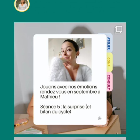
👩🏻‍💼consultante formatrice spécialisée mécanisme
du stress émotions
🧠Pour petits, grands et famille
📍Caen alentours - Atelier
🔽 Rdv,site & +