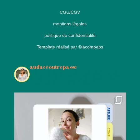
CGU/CGV
mentions légales
politique de confidentialité
Template réalisé par
©lacompeps
audaceoutrepasse
👩🏻‍💼consultante formatrice spécialisée mécanisme
du stress émotions
🧠Pour petits, grands et famille
📍Caen alentours - Atelier
🔽 Rdv,site & +