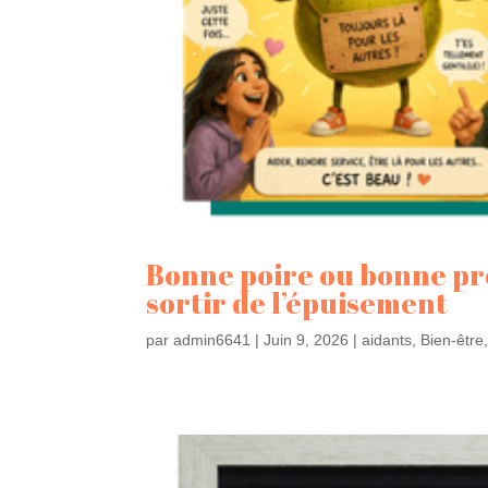
Bonne poire ou bonne pr
sortir de l’épuisement
par
admin6641
|
Juin 9, 2026
|
aidants
,
Bien-être