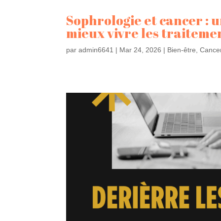
Sophrologie et cancer :
mieux vivre les traiteme
par
admin6641
|
Mar 24, 2026
|
Bien-être
,
Cance