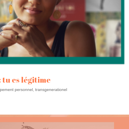
 tu es légitime
pement personnel
,
transgenerationel