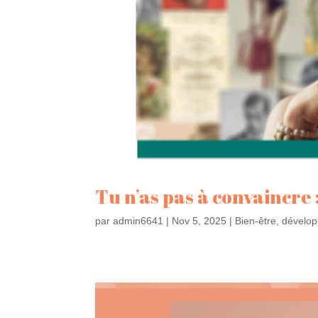
Tu n’as pas à convaincre :
par
admin6641
|
Nov 5, 2025
|
Bien-être
,
dévelop