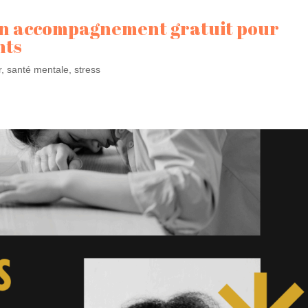
 un accompagnement gratuit pour
nts
r
,
santé mentale
,
stress