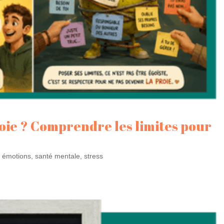
oie ? Comprendre les limites pour
,
émotions
,
santé mentale
,
stress