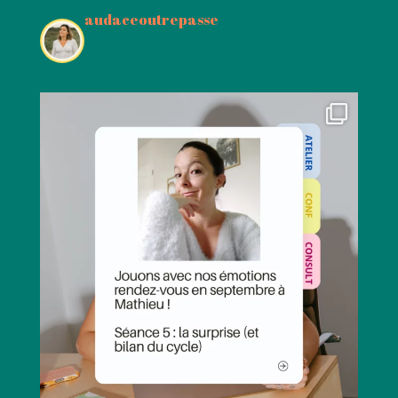
audaceoutrepasse
👩🏻‍💼consultante formatrice spécialisée mécanisme
du stress émotions
🧠Pour petits, grands et famille
📍Caen alentours - Atelier
🔽 Rdv,site & +