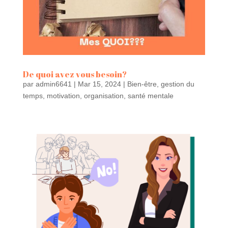
De quoi avez vous besoin?
par
admin6641
|
Mar 15, 2024
|
Bien-être
,
gestion du
temps
,
motivation
,
organisation
,
santé mentale