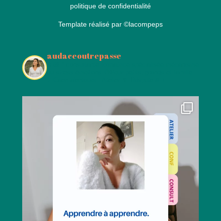
politique de confidentialité
Template réalisé par
©lacompeps
audaceoutrepasse
👩🏻‍💼consultante formatrice spécialisée mécanisme
du stress émotions
🧠Pour petits, grands et famille
📍Caen alentours - Atelier
🔽 Rdv,site & +