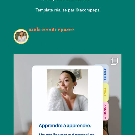
Template réalisé par
©lacompeps
audaceoutrepasse
👩🏻‍💼consultante formatrice spécialisée mécanisme
du stress émotions
🧠Pour petits, grands et famille
📍Caen alentours - Atelier
🔽 Rdv,site & +